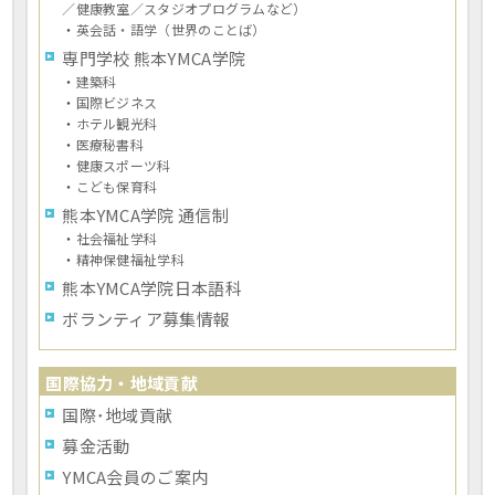
／健康教室／スタジオプログラムなど）
・
英会話・語学（世界のことば）
専門学校 熊本YMCA学院
・
建築科
・
国際ビジネス
・
ホテル観光科
・
医療秘書科
・
健康スポーツ科
・
こども保育科
熊本YMCA学院 通信制
・
社会福祉学科
・
精神保健福祉学科
熊本YMCA学院日本語科
ボランティア募集情報
国際協力・地域貢献
国際･地域貢献
募金活動
YMCA会員のご案内