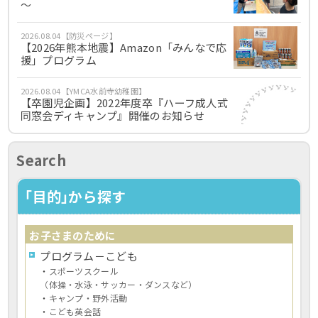
～
2026.08.04【防災ページ】
【2026年熊本地震】Amazon「みんなで応
援」プログラム
2026.08.04【YMCA水前寺幼稚園】
【卒園児企画】2022年度卒『ハーフ成人式
同窓会ディキャンプ』開催のお知らせ
Search
｢目的｣から探す
お子さまのために
プログラム－こども
・
スポーツスクール
（体操・水泳・サッカー・ダンスなど）
・
キャンプ・野外活動
・
こども英会話