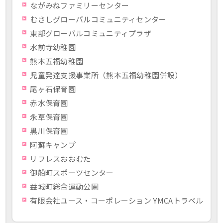
ながみねファミリーセンター
むさしグローバルコミュニティセンター
東部グローバルコミュニティプラザ
水前寺幼稚園
熊本五福幼稚園
児童発達支援事業所（熊本五福幼稚園併設）
尾ヶ石保育園
赤水保育園
永草保育園
黒川保育園
阿蘇キャンプ
リフレスおおむた
御船町スポーツセンター
益城町総合運動公園
有限会社ユース・コーポレーション YMCAトラベル