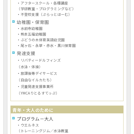
・
アフタースクール・各種講座
（学研教室・プログラミングなど）
・
不登校支援（ぷらっとほーむ）
幼稚園・保育園
・
水前寺幼稚園
・
熊本五福幼稚園
・
ぶどうの木体育英語幼児園
・
尾ヶ石・永草・赤水・黒川保育園
発達支援
・
リバティードルフィンズ
（水泳・体操）
・
放課後等デイサービス
（自由なイルカたち）
・
児童発達支援事業所
（YMCAりとるすてっぷ）
青年・大人のために
プログラム－大人
・
ウエルネス
（トレーニングジム／水泳教室