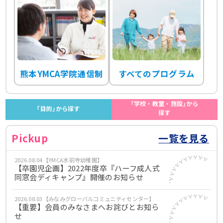
熊本YMCA学院通信制
すべてのプログラム
｢学校・教室・施設｣から
｢目的｣から探す
探す
Pickup
一覧を見る
2026.08.04【YMCA水前寺幼稚園】
【卒園児企画】2022年度卒『ハーフ成人式
同窓会ディキャンプ』開催のお知らせ
2026.08.03【みなみグローバルコミュニティセンター】
【重要】会員のみなさまへお詫びとお知ら
せ