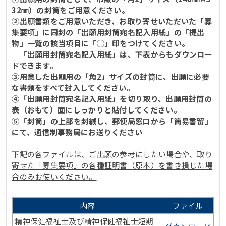
32㎜）の封筒をご用意ください。
②出願書類をご用意いただき、お取り寄せいただいた「募
集要項」に同封の「出願用封筒宛名記入用紙」の「提出
物」一覧の該当項目に「◯」印をつけてください。
「出願用封筒宛名記入用紙」は、下表からもダウンロー
ドできます。
③用意した出願用の「角2」サイズの封筒に、出願に必要
な書類をすべて封入してください。
④「出願用封筒宛名記入用紙」を切り取り、出願用封筒の
表（おもて）面にしっかりと貼付してください。
⑤「封筒」の上部を封緘し、郵便局窓口から「簡易書留」
にて、通信制事務局にお送りください
下記の各ファイルは、ご出願の参考にしたい場合や、
取り
寄せた「募集要項」の各種証明書（原本）を書き損じた場
合のみお使いください。
内容
ファイル
精神保健福祉士及び精神保健福祉士短期