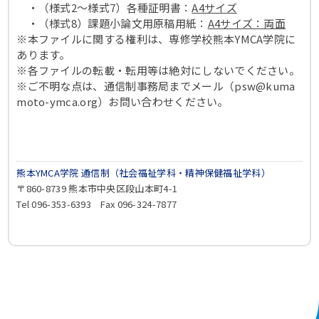
・（様式2～様式7）各種証明書：
A4サイズ
・（様式8）課題小論文用原稿用紙：
A4サイズ：両面
※本ファイルに関する権利は、専修学校熊本YMCA学院に
あります。
※各ファイルの転載・転用等は絶対にしないでください。
※ご不明な点は、通信制事務局までメール（psw@kuma
moto-ym
ca.org）お問い合わせください。
熊本YMCA学院 通信制（社会福祉学科・精神保健福祉学科）
〒860-8739 熊本市中央区段山本町4-1
Tel 096-353-6393 Fax 096-324-7877