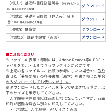
（様式7）基礎科目履修証明書
：2012年4月～2
ダウンロード
021年3月までの入学者
（様式8）基礎科目履修（見込み）証明
ダウンロード
書
：2021年4月以降の入学者
（様式9）推薦書
ダウンロード
（様式10）課題小論文（両面）
ダウンロード
■ご注意ください
※ファイルの表示・印刷には、Adobe Reader等のPDFフ
ァイルを表示・印刷できるプラグインが必要です。
※上記の各ファイルは、出願の参考にしたい場合や、
取り
寄せた「募集要項」の各種書類（原本）を書き損じた場合
のみダウロードしてお使いください。
※ダウンロードしたファイルを使って提出される際は、以
下のサイズを厳守してください。
入学願書や原稿用紙は両面仕様になっていますが、両面
印刷が困難な場合は別々に印刷してください。
・（様式1）入学願書：
A4サイズ：両面