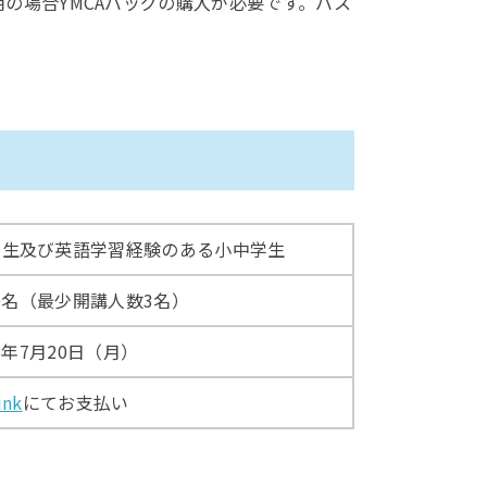
の場合YMCAバッグの購入が必要です。バス
籍生及び英語学習経験のある小中学生
0名（最少開講人数3名）
26年7月20日（月）
ink
にてお支払い