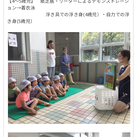
【4～5歳児】 紙芝居・リーダーによるデモンストレーシ
ョン→着衣泳
浮き具での浮き身(4歳児）・自力での浮
き身(5歳児）