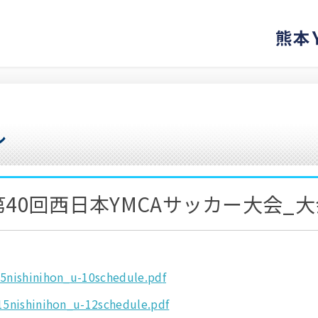
第40回西日本YMCAサッカー大会_
5nishinihon_
u-10schedule.pd
f
15nishinihon
_u-12schedule.p
df