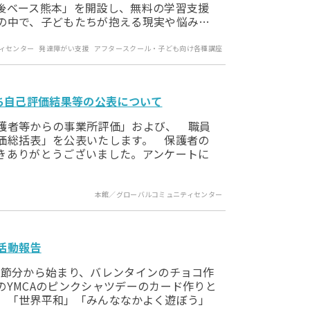
後ベース熊本」を開設し、無料の学習支援
の中で、子どもたちが抱える現実や悩み…
ィセンター
発達障がい支援
アフタースクール・子ども向け各種講座
ち自己評価結果等の公表について
護者等からの事業所評価」および、 職員
価総括表」を公表いたします。 保護者の
きありがとうございました。アンケートに
本館／グローバルコミュニティセンター
活動報告
節分から始まり、バレンタインのチョコ作
YMCAのピンクシャツデーのカード作りと
」「世界平和」「みんななかよく遊ぼう」