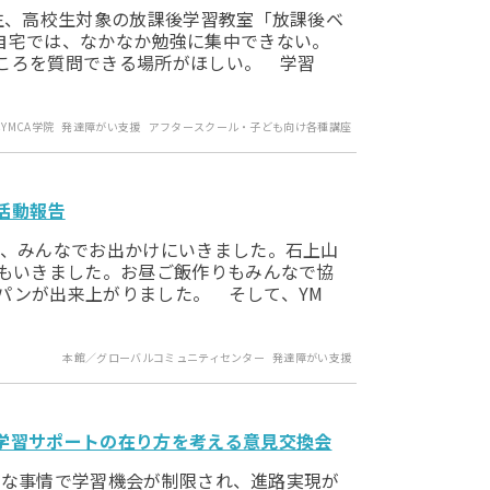
生、高校生対象の放課後学習教室「放課後ベ
自宅では、なかなか勉強に集中できない。
ころを質問できる場所がほしい。 学習
YMCA学院
発達障がい支援
アフタースクール・子ども向け各種講座
活動報告
、みんなでお出かけにいきました。石上山
にもいきました。お昼ご飯作りもみんなで協
パンが出来上がりました。 そして、YM
本館／グローバルコミュニティセンター
発達障がい支援
学習サポートの在り方を考える意見交換会
ざまな事情で学習機会が制限され、進路実現が