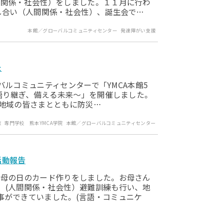
間関係・社会性）をしました。１１月に行わ
し合い（人間関係・社会性）、誕生会で…
本館／グローバルコミュニティセンター
発達障がい支援
た
ーバルコミュニティセンターで「YMCA本館5
。語り継ぎ、備える未来～」を開催しました。
、地域の皆さまとともに防災…
献
専門学校 熊本YMCA学院
本館／グローバルコミュニティセンター
活動報告
母の日のカード作りをしました。お母さん
。(人間関係・社会性）避難訓練も行い、地
事ができていました。(言語・コミュニケ