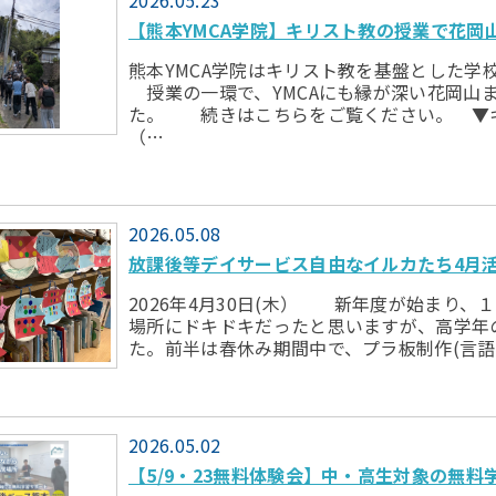
2026.05.23
【熊本YMCA学院】キリスト教の授業で花岡
熊本YMCA学院はキリスト教を基盤とした学
授業の一環で、YMCAにも縁が深い花岡山
た。 続きはこちらをご覧ください。 ▼
（…
2026.05.08
放課後等デイサービス自由なイルカたち4月
2026年4月30日(木） 新年度が始まり、
場所にドキドキだったと思いますが、高学年
た。前半は春休み期間中で、プラ板制作(言語
2026.05.02
【5/9・23無料体験会】中・高生対象の無