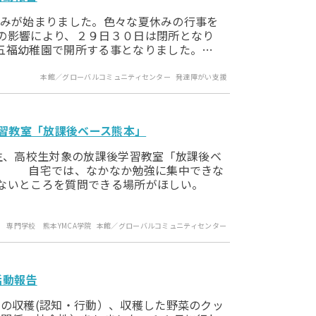
夏休みが始まりました。色々な夏休みの行事を
の影響により、２９日３０日は閉所となり
五福幼稚園で開所する事となりました。…
本館／グローバルコミュニティセンター
発達障がい支援
学習教室「放課後ベース熊本」
生、高校生対象の放課後学習教室「放課後ベ
す。 自宅では、なかなか勉強に集中できな
らないところを質問できる場所がほしい。
専門学校 熊本YMCA学院
本館／グローバルコミュニティセンター
活動報告
の収穫(認知・行動）、収穫した野菜のクッ