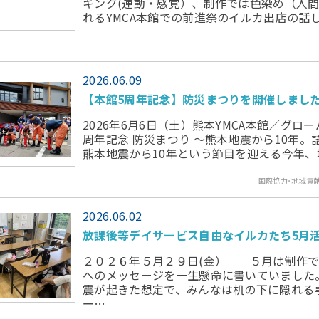
キング(運動・感覚）、制作では色染め（人
れるYMCA本館での前進祭のイルカ出店の話
2026.06.09
【本館5周年記念】防災まつりを開催しまし
2026年6月6日（土）熊本YMCA本館／グロ
周年記念 防災まつり ～熊本地震から10年
熊本地震から10年という節目を迎える今年
国際協力･地域貢
2026.06.02
放課後等デイサービス自由なイルカたち5月
２０２６年５月２９日(金） ５月は制作で
へのメッセージを一生懸命に書いていました
震が起きた想定で、みんなは机の下に隠れる
ー…