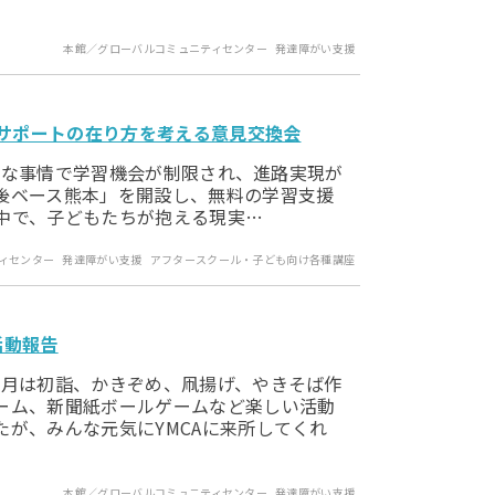
本館／グローバルコミュニティセンター
発達障がい支援
習サポートの在り方を考える意見交換会
ざまな事情で学習機会が制限され、進路実現が
後ベース熊本」を開設し、無料の学習支援
中で、子どもたちが抱える現実…
ィセンター
発達障がい支援
アフタースクール・子ども向け各種講座
活動報告
月は初詣、かきぞめ、凧揚げ、やきそば作
ーム、新聞紙ボールゲームなど楽しい活動
が、みんな元気にYMCAに来所してくれ
本館／グローバルコミュニティセンター
発達障がい支援