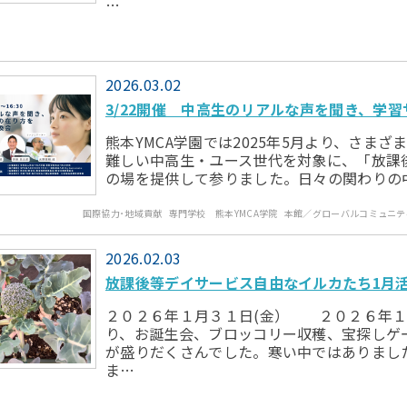
…
2026.03.02
3/22開催 中高生のリアルな声を聞き、学
熊本YMCA学園では2025年5月より、さま
難しい中高生・ユース世代を対象に、「放課
の場を提供して参りました。日々の関わりの
国際協力･地域貢献
専門学校 熊本YMCA学院
本館／グローバルコミュニテ
2026.02.03
放課後等デイサービス自由なイルカたち1月
２０２６年１月３１日(金） ２０２６年１
り、お誕生会、ブロッコリー収穫、宝探しゲ
が盛りだくさんでした。寒い中ではありました
ま…