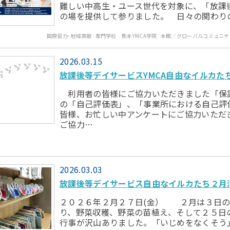
難しい中高生・ユース世代を対象に、「放課
の場を提供して参りました。 日々の関わり
国際協力･地域貢献
専門学校 熊本YMCA学院
本館／グローバルコミュニテ
2026.03.15
放課後等デイサービスYMCA自由なイルカた
利用者の皆様にご協力いただきました「保
の「自己評価表」、「事業所における自己評
皆様、お忙しい中アンケートにご協力いただ
ご協力…
2026.03.03
放課後等デイサービス自由なイルカたち２月
２０２６年２月２７日(金） ２月は３日の
り、野菜収穫、野菜の苗植え、そして２５日の
行事が沢山ありました。「いじめをなくそう