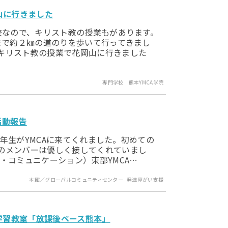
山に行きました
校なので、キリスト教の授業もがあります。
まで約２㎞の道のりを歩いて行ってきまし
キリスト教の授業で花岡山に行きました
専門学校 熊本YMCA学院
活動報告
１年生がYMCAに来てくれました。初めての
のメンバーは優しく接してくれていまし
・コミュニケーション）東部YMCA…
本館／グローバルコミュニティセンター
発達障がい支援
料学習教室「放課後ベース熊本」