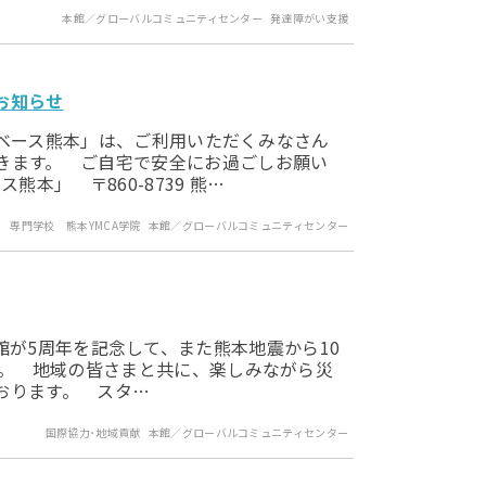
本館／グローバルコミュニティセンター
発達障がい支援
お知らせ
課後ベース熊本」は、ご利用いただくみなさん
きます。 ご自宅で安全にお過ごしお願い
本」 〒860-8739 熊…
専門学校 熊本YMCA学院
本館／グローバルコミュニティセンター
MCA本館が5周年を記念して、また熊本地震から10
す。 地域の皆さまと共に、楽しみながら災
おります。 スタ…
国際協力･地域貢献
本館／グローバルコミュニティセンター