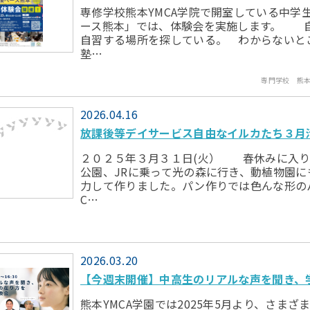
専修学校熊本YMCA学院で開室している中学
ース熊本」では、体験会を実施します。 
自習する場所を探している。 わからないと
塾…
専門学校 熊本
2026.04.16
放課後等デイサービス自由なイルカたち３月
２０２５年３月３１日(火） 春休みに入り
公園、JRに乗って光の森に行き、動植物園
力して作りました。パン作りでは色んな形の
C…
2026.03.20
【今週末開催】中高生のリアルな声を聞き、
熊本YMCA学園では2025年5月より、さま